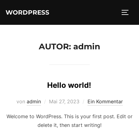
Zum
WORDPRESS
Inhalt
SEIT
springen
AUTOR:
admin
Hello world!
Veröffentlicht
von
admin
Mai 27, 2023
Ein Kommentar
am
Welcome to WordPress. This is your first post. Edit or
delete it, then start writing!